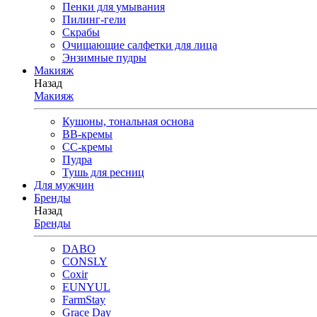
Пенки для умывания
Пилинг-гели
Скрабы
Очищающие салфетки для лица
Энзимные пудры
Макияж
Назад
Макияж
Кушоны, тональная основа
BB-кремы
CC-кремы
Пудра
Тушь для ресниц
Для мужчин
Бренды
Назад
Бренды
DABO
CONSLY
Coxir
EUNYUL
FarmStay
Grace Day