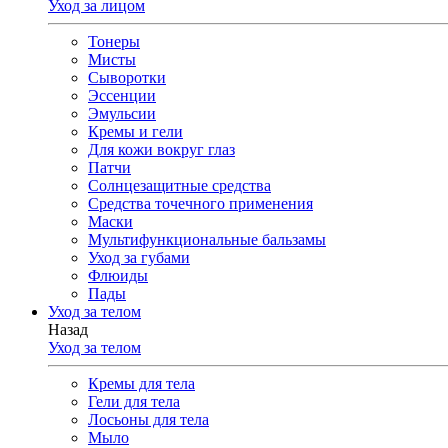
Уход за лицом
Тонеры
Мисты
Сыворотки
Эссенции
Эмульсии
Кремы и гели
Для кожи вокруг глаз
Патчи
Солнцезащитные средства
Средства точечного применения
Маски
Мультифункциональные бальзамы
Уход за губами
Флюиды
Пады
Уход за телом
Назад
Уход за телом
Кремы для тела
Гели для тела
Лосьоны для тела
Мыло