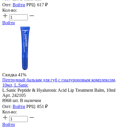
Опт:
Войти
РРЦ:
617
₽
Кол-во:
Войти
Скидка 41%
Пептидный бальзам для губ с гиалуроновым комплексом,
10мл, L.Sanic
L.Sanic Peptide & Hyaluronic Acid Lip Treatment Balm, 10ml
Арт. 242105
8968 шт. В наличии
Опт:
Войти
РРЦ:
851
₽
Кол-во:
Войти