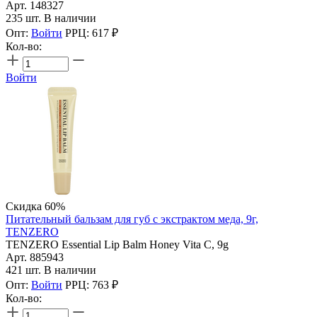
Арт. 148327
235 шт. В наличии
Опт:
Войти
РРЦ:
617
₽
Кол-во:
Войти
Скидка 60%
Питательный бальзам для губ с экстрактом меда, 9г,
TENZERO
TENZERO Essential Lip Balm Honey Vita C, 9g
Арт. 885943
421 шт. В наличии
Опт:
Войти
РРЦ:
763
₽
Кол-во: