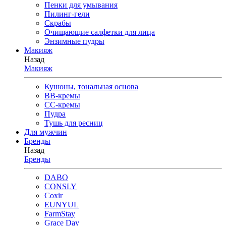
Пенки для умывания
Пилинг-гели
Скрабы
Очищающие салфетки для лица
Энзимные пудры
Макияж
Назад
Макияж
Кушоны, тональная основа
BB-кремы
CC-кремы
Пудра
Тушь для ресниц
Для мужчин
Бренды
Назад
Бренды
DABO
CONSLY
Coxir
EUNYUL
FarmStay
Grace Day