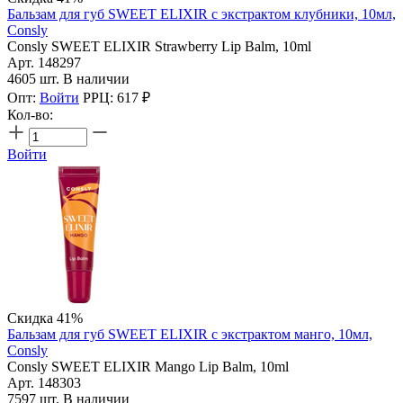
Бальзам для губ SWEET ELIXIR с экстрактом клубники, 10мл,
Consly
Consly SWEET ELIXIR Strawberry Lip Balm, 10ml
Арт. 148297
4605 шт. В наличии
Опт:
Войти
РРЦ:
617
₽
Кол-во:
Войти
Скидка 41%
Бальзам для губ SWEET ELIXIR с экстрактом манго, 10мл,
Consly
Consly SWEET ELIXIR Mango Lip Balm, 10ml
Арт. 148303
7597 шт. В наличии