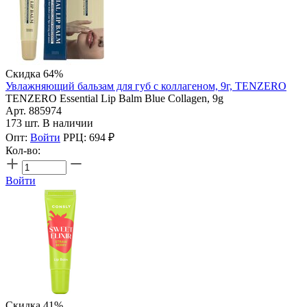
Скидка 64%
Увлажняющий бальзам для губ с коллагеном, 9г, TENZERO
TENZERO Essential Lip Balm Blue Collagen, 9g
Арт. 885974
173 шт. В наличии
Опт:
Войти
РРЦ:
694
₽
Кол-во:
Войти
Скидка 41%