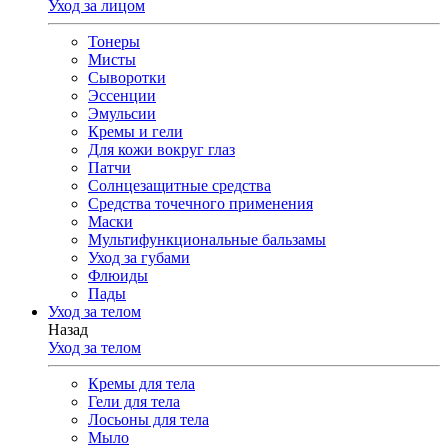
Уход за лицом
Тонеры
Мисты
Сыворотки
Эссенции
Эмульсии
Кремы и гели
Для кожи вокруг глаз
Патчи
Солнцезащитные средства
Средства точечного применения
Маски
Мультифункциональные бальзамы
Уход за губами
Флюиды
Пады
Уход за телом
Назад
Уход за телом
Кремы для тела
Гели для тела
Лосьоны для тела
Мыло