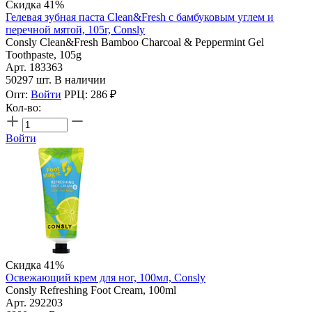
Скидка 41%
Гелевая зубная паста Clean&Fresh с бамбуковым углем и
перечной мятой, 105г, Сonsly
Consly Clean&Fresh Bamboo Charcoal & Peppermint Gel
Toothpaste, 105g
Арт. 183363
50297 шт. В наличии
Опт:
Войти
РРЦ:
286
₽
Кол-во:
Войти
Скидка 41%
Освежающий крем для ног, 100мл, Consly
Consly Refreshing Foot Cream, 100ml
Арт. 292203