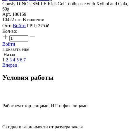
Consly DINO's SMILE Kids Gel Toothpaste with Xylitol and Cola,
60g
Арт. 186159
10422 шт. В наличии
Опт:
Войти
РРЦ:
275
₽
Кол-во:
Войти
Показать еще
Назад
1
2
3
4
5
6
7
Вперед
Условия работы
Работаем с юр. лицами, ИП и физ. лицами
Скидки в зависимости от размера заказа