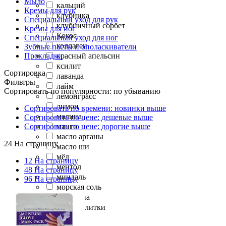
Мыло
кальций
Кремы для рук
клубника
Специальный уход для рук
клубничный сорбет
Кремы для ног
Кокос
Специальный уход для ног
коллаген
Зубные пасты и ополаскиватели
Прокладки
красный апельсин
ксилит
Сортировка
лаванда
Фильтры
лайм
Сортировать по популярности: по убыванию
лемонграсс
лимон
Сортировать по времени: новинки выше
малина
Сортировать по цене: дешевые выше
Сортировать по цене: дорогие выше
манго
масло арганы
24 На страницу
масло ши
мёд
12 На страницу
ментол
48 На страницу
миндаль
96 На страницу
морская соль
мочевина
муцин улитки
мята