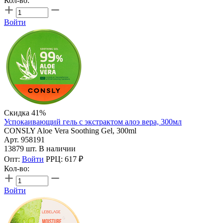
Кол-во:
Войти
Скидка 41%
Успокаивающий гель с экстрактом алоэ вера, 300мл
CONSLY Aloe Vera Soothing Gel, 300ml
Арт. 958191
13879 шт. В наличии
Опт:
Войти
РРЦ:
617
₽
Кол-во:
Войти