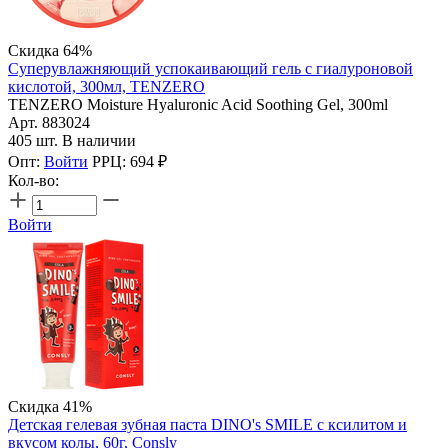
Скидка 64%
Суперувлажняющий успокаивающий гель с гиалуроновой
кислотой, 300мл, TENZERO
TENZERO Moisture Hyaluronic Acid Soothing Gel, 300ml
Арт. 883024
405 шт. В наличии
Опт:
Войти
РРЦ:
694
₽
Кол-во:
Войти
Скидка 41%
Детская гелевая зубная паста DINO's SMILE c ксилитом и
вкусом колы, 60г, Consly