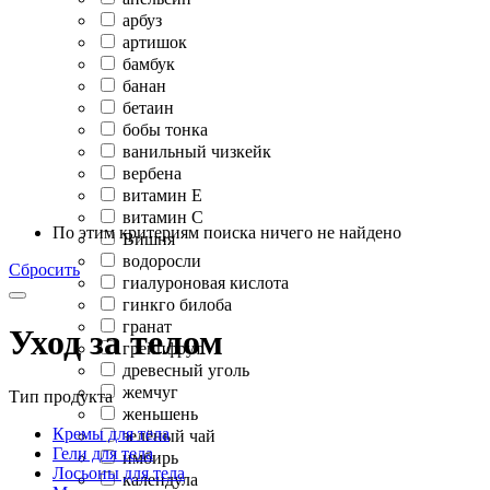
арбуз
артишок
бамбук
банан
бетаин
бобы тонка
ванильный чизкейк
вербена
витамин Е
витамин С
По этим критериям поиска ничего не найдено
Вишня
водоросли
Сбросить
гиалуроновая кислота
гинкго билоба
гранат
Уход за телом
грейпфрут
древесный уголь
жемчуг
Тип продукта
женьшень
Кремы для тела
зелёный чай
Гели для тела
имбирь
Лосьоны для тела
календула