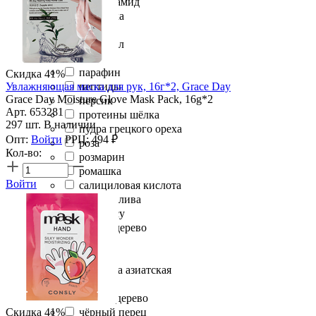
ниацинамид
облепиха
огурец
пантенол
папайя
парафин
Скидка 41%
Увлажняющая маска для рук, 16г*2, Grace Day
пептиды
Grace Day Moisture Glove Mask Pack, 16g*2
персик
Арт. 653281
протеины шёлка
297 шт. В наличии
пудра грецкого ореха
Опт:
Войти
РРЦ:
494
₽
роза
Кол-во:
розмарин
ромашка
Войти
салициловая кислота
спелая слива
тирамису
удовое дерево
фтор
хлопок
центелла азиатская
цинк
чайное дерево
Скидка 41%
чёрный перец