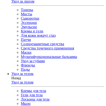
Уход за лицом
Тонеры
Мисты
Сыворотки
Эссенции
Эмульсии
Кремы и гели
Для кожи вокруг глаз
Патчи
Солнцезащитные средства
Средства точечного применения
Маски
Мультифункциональные бальзамы
Уход за губами
Флюиды
Пады
Уход за телом
Назад
Уход за телом
Кремы для тела
Гели для тела
Лосьоны для тела
Мыло