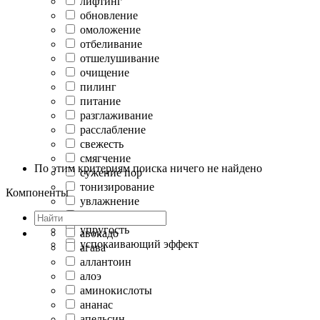
лифтинг
обновление
омоложение
отбеливание
отшелушивание
очищение
пилинг
питание
разглаживание
расслабление
свежесть
смягчение
По этим критериям поиска ничего не найдено
сужение пор
тонизирование
Компоненты
увлажнение
укрепление
упругость
авокадо
успокаивающий эффект
агава
аллантоин
алоэ
аминокислоты
ананас
апельсин