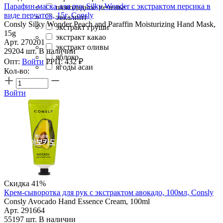
Парафин-маска для рук Silky Wonder с экстрактом персика в
шоколадное печенье
виде перчаток, 15г, Consly
эвкалипт
Consly Silky Wonder Peach and Paraffin Moisturizing Hand Mask,
экстракт груши
15g
экстракт какао
Арт. 270201
экстракт оливы
29204 шт. В наличии
яблоко
Опт:
Войти
РРЦ:
432
₽
ягоды асаи
Кол-во:
Войти
Скидка 41%
Крем-сыворотка для рук с экстрактом авокадо, 100мл, Consly
Consly Avocado Hand Essence Cream, 100ml
Арт. 291664
55197 шт. В наличии