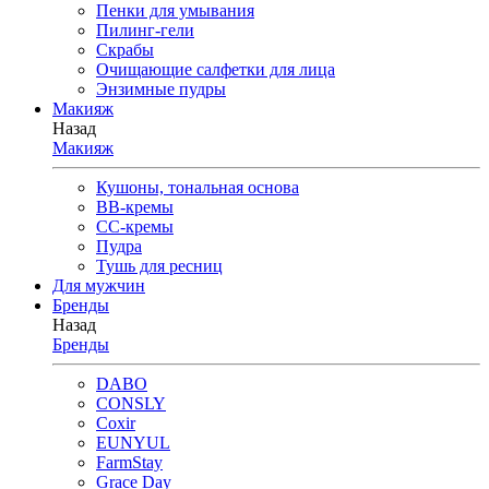
Пенки для умывания
Пилинг-гели
Скрабы
Очищающие салфетки для лица
Энзимные пудры
Макияж
Назад
Макияж
Кушоны, тональная основа
BB-кремы
CC-кремы
Пудра
Тушь для ресниц
Для мужчин
Бренды
Назад
Бренды
DABO
CONSLY
Coxir
EUNYUL
FarmStay
Grace Day