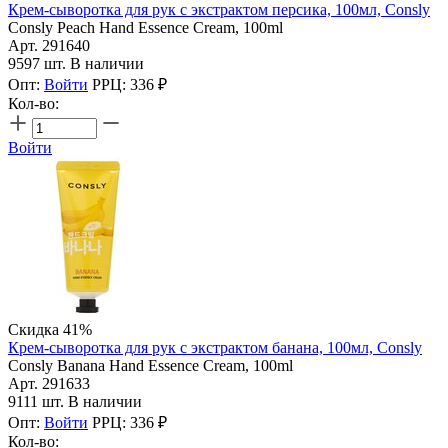
Крем-сыворотка для рук с экстрактом персика, 100мл, Consly
Consly Peach Hand Essence Cream, 100ml
Арт. 291640
9597 шт. В наличии
Опт:
Войти
РРЦ:
336
₽
Кол-во:
Войти
Скидка 41%
Крем-сыворотка для рук с экстрактом банана, 100мл, Consly
Consly Banana Hand Essence Cream, 100ml
Арт. 291633
9111 шт. В наличии
Опт:
Войти
РРЦ:
336
₽
Кол-во: