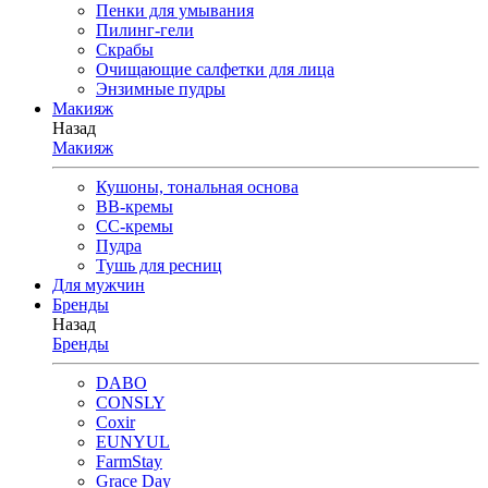
Пенки для умывания
Пилинг-гели
Скрабы
Очищающие салфетки для лица
Энзимные пудры
Макияж
Назад
Макияж
Кушоны, тональная основа
BB-кремы
CC-кремы
Пудра
Тушь для ресниц
Для мужчин
Бренды
Назад
Бренды
DABO
CONSLY
Coxir
EUNYUL
FarmStay
Grace Day