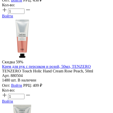
Опт:
Войти
РРЦ:
438
₽
Кол-во:
Войти
Скидка 59%
Крем для рук с персиком и розой, 50мл, TENZERO
TENZERO Touch Holic Hand Cream Rose Peach, 50ml
Арт. 880504
1480 шт. В наличии
Опт:
Войти
РРЦ:
409
₽
Кол-во:
Войти