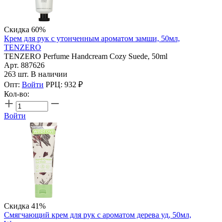
Скидка 60%
Крем для рук с утонченным ароматом замши, 50мл,
TENZERO
TENZERO Perfume Handcream Cozy Suede, 50ml
Арт. 887626
263 шт. В наличии
Опт:
Войти
РРЦ:
932
₽
Кол-во:
Войти
Скидка 41%
Смягчающий крем для рук с ароматом дерева уд, 50мл,