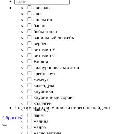
авокадо
алоэ
апельсин
банан
бобы тонка
ванильный чизкейк
вербена
витамин Е
витамин С
Вишня
гиалуроновая кислота
грейпфрут
жемчуг
календула
клубника
клубничный сорбет
коллаген
По этим критериям поиска ничего не найдено
лаванда
лайм
Сбросить
малина
манго
масло арганы