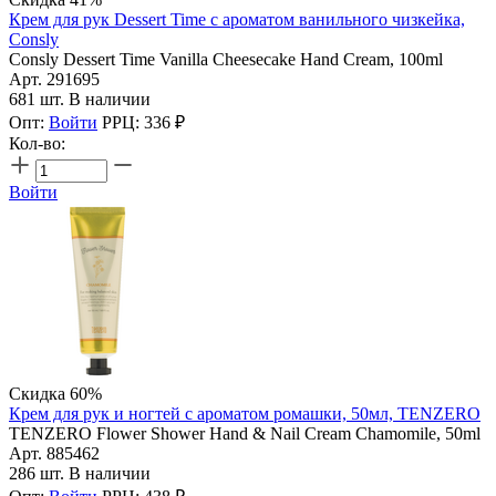
Крем для рук Dessert Time с ароматом ванильного чизкейка,
Consly
Consly Dessert Time Vanilla Cheesecake Hand Cream, 100ml
Арт. 291695
681 шт. В наличии
Опт:
Войти
РРЦ:
336
₽
Кол-во:
Войти
Скидка 60%
Крем для рук и ногтей с ароматом ромашки, 50мл, TENZERO
TENZERO Flower Shower Hand & Nail Cream Chamomile, 50ml
Арт. 885462
286 шт. В наличии