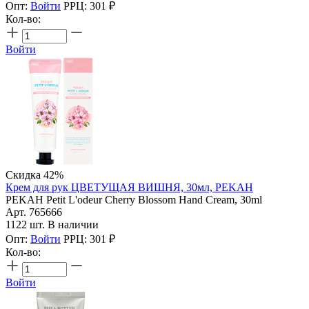
Опт:
Войти
РРЦ:
301
₽
Кол-во:
Войти
Скидка 42%
Крем для рук ЦВЕТУЩАЯ ВИШНЯ, 30мл, PEKAH
PEKAH Petit L'odeur Cherry Blossom Hand Cream, 30ml
Арт. 765666
1122 шт. В наличии
Опт:
Войти
РРЦ:
301
₽
Кол-во:
Войти