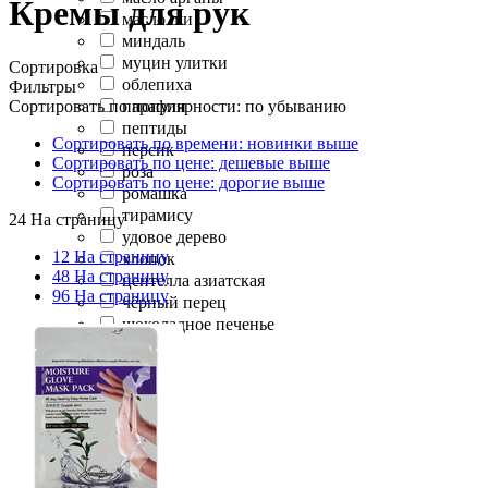
Кремы для рук
масло ши
миндаль
муцин улитки
Сортировка
облепиха
Фильтры
Сортировать по популярности: по убыванию
парафин
пептиды
Сортировать по времени: новинки выше
персик
Сортировать по цене: дешевые выше
роза
Сортировать по цене: дорогие выше
ромашка
тирамису
24 На страницу
удовое дерево
12 На страницу
хлопок
48 На страницу
центелла азиатская
96 На страницу
чёрный перец
шоколадное печенье
яблоко