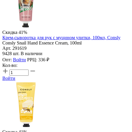
Скидка 41%
Крем-сыворотка для рук с муцином улитки, 100мл, Consly
Consly Snail Hand Essence Cream, 100ml
Арт. 291619
9428 шт. В наличии
Опт:
Войти
РРЦ:
336
₽
Кол-во:
Войти
Скидка 41%