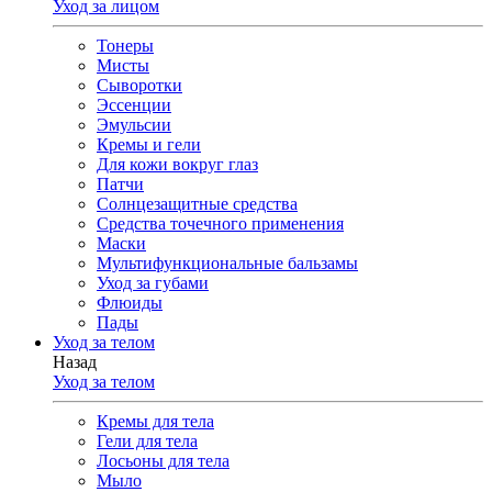
Уход за лицом
Тонеры
Мисты
Сыворотки
Эссенции
Эмульсии
Кремы и гели
Для кожи вокруг глаз
Патчи
Солнцезащитные средства
Средства точечного применения
Маски
Мультифункциональные бальзамы
Уход за губами
Флюиды
Пады
Уход за телом
Назад
Уход за телом
Кремы для тела
Гели для тела
Лосьоны для тела
Мыло