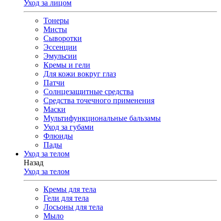
Уход за лицом
Тонеры
Мисты
Сыворотки
Эссенции
Эмульсии
Кремы и гели
Для кожи вокруг глаз
Патчи
Солнцезащитные средства
Средства точечного применения
Маски
Мультифункциональные бальзамы
Уход за губами
Флюиды
Пады
Уход за телом
Назад
Уход за телом
Кремы для тела
Гели для тела
Лосьоны для тела
Мыло