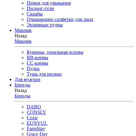
Пенки для умывания
Пилинг-гели
Скрабы
Очищающие салфетки для лица
Энзимные пудры
Макияж
Назад
Макияж
Кушоны, тональная основа
BB-кремы
CC-кремы
Пудра
Тушь для ресниц
Для мужчин
Бренды
Назад
Бренды
DABO
CONSLY
Coxir
EUNYUL
FarmStay
Grace Day