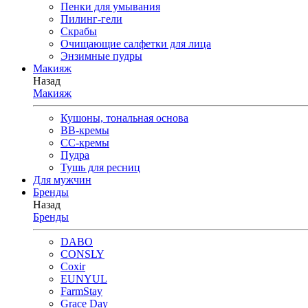
Пенки для умывания
Пилинг-гели
Скрабы
Очищающие салфетки для лица
Энзимные пудры
Макияж
Назад
Макияж
Кушоны, тональная основа
BB-кремы
CC-кремы
Пудра
Тушь для ресниц
Для мужчин
Бренды
Назад
Бренды
DABO
CONSLY
Coxir
EUNYUL
FarmStay
Grace Day