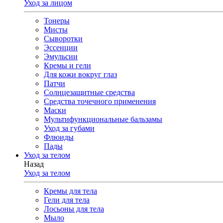
Уход за лицом
Тонеры
Мисты
Сыворотки
Эссенции
Эмульсии
Кремы и гели
Для кожи вокруг глаз
Патчи
Солнцезащитные средства
Средства точечного применения
Маски
Мультифункциональные бальзамы
Уход за губами
Флюиды
Пады
Уход за телом
Назад
Уход за телом
Кремы для тела
Гели для тела
Лосьоны для тела
Мыло