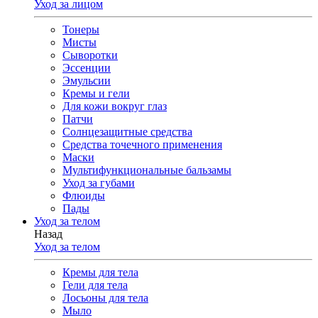
Уход за лицом
Тонеры
Мисты
Сыворотки
Эссенции
Эмульсии
Кремы и гели
Для кожи вокруг глаз
Патчи
Солнцезащитные средства
Средства точечного применения
Маски
Мультифункциональные бальзамы
Уход за губами
Флюиды
Пады
Уход за телом
Назад
Уход за телом
Кремы для тела
Гели для тела
Лосьоны для тела
Мыло