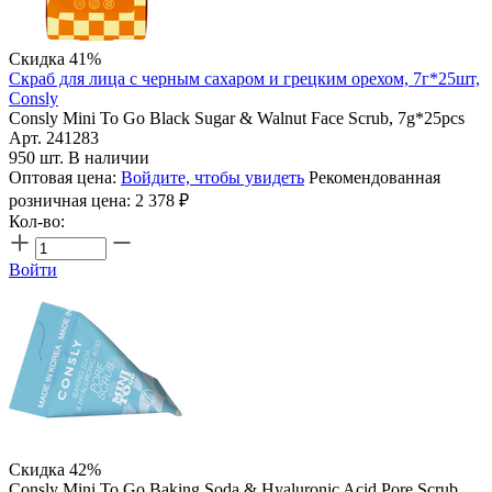
Скидка 41%
Скраб для лица с черным сахаром и грецким орехом, 7г*25шт,
Consly
Consly Mini To Go Black Sugar & Walnut Face Scrub, 7g*25pcs
Арт. 241283
950 шт. В наличии
Оптовая цена:
Войдите, чтобы увидеть
Рекомендованная
розничная цена:
2 378
₽
Кол-во:
Войти
Скидка 42%
Consly Mini To Go Baking Soda & Hyaluronic Acid Pore Scrub,