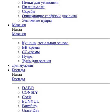
Пенки для умывания
Пилинг-гели
Скрабы
Очищающие салфетки для лица
Энзимные пудры
Макияж
Назад
Макияж
Кушоны, тональная основа
BB-кремы
CC-кремы
Пудра
Тушь для ресниц
Для мужчин
Бренды
Назад
Бренды
DABO
CONSLY
Coxir
EUNYUL
FarmStay
Grace Day