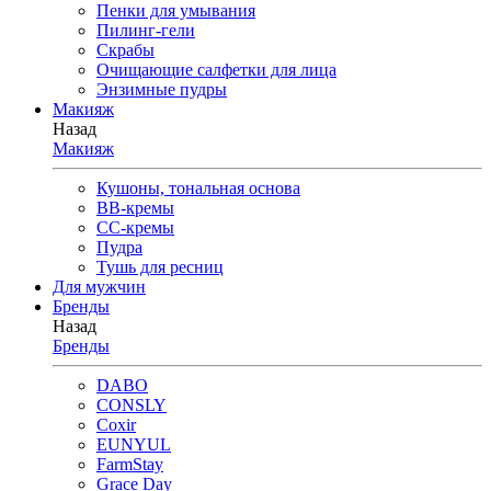
Пенки для умывания
Пилинг-гели
Скрабы
Очищающие салфетки для лица
Энзимные пудры
Макияж
Назад
Макияж
Кушоны, тональная основа
BB-кремы
CC-кремы
Пудра
Тушь для ресниц
Для мужчин
Бренды
Назад
Бренды
DABO
CONSLY
Coxir
EUNYUL
FarmStay
Grace Day