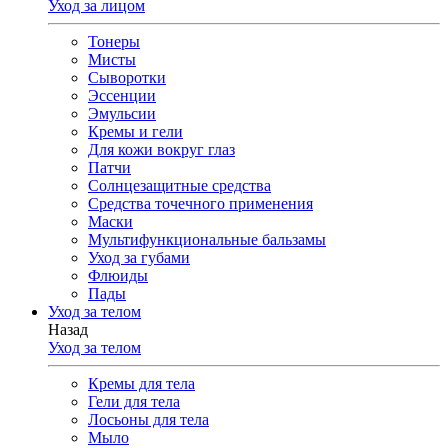
Уход за лицом
Тонеры
Мисты
Сыворотки
Эссенции
Эмульсии
Кремы и гели
Для кожи вокруг глаз
Патчи
Солнцезащитные средства
Средства точечного применения
Маски
Мультифункциональные бальзамы
Уход за губами
Флюиды
Пады
Уход за телом
Назад
Уход за телом
Кремы для тела
Гели для тела
Лосьоны для тела
Мыло