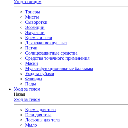
Уход за лицом
Тонеры
Мисты
Сыворотки
Эссенции
Эмульсии
Кремы и гели
Для кожи вокруг глаз
Патчи
Солнцезащитные средства
Средства точечного применения
Маски
Мультифункциональные бальзамы
Уход за губами
Флюиды
Пады
Уход за телом
Назад
Уход за телом
Кремы для тела
Гели для тела
Лосьоны для тела
Мыло