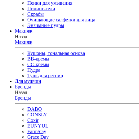
Пенки для умывания
Пилинг-гели
Скрабы
Очищающие салфетки для лица
Энзимные пудры
Макияж
Назад
Макияж
Кушоны, тональная основа
BB-кремы
CC-кремы
Пудра
Тушь для ресниц
Для мужчин
Бренды
Назад
Бренды
DABO
CONSLY
Coxir
EUNYUL
FarmStay
Grace Day