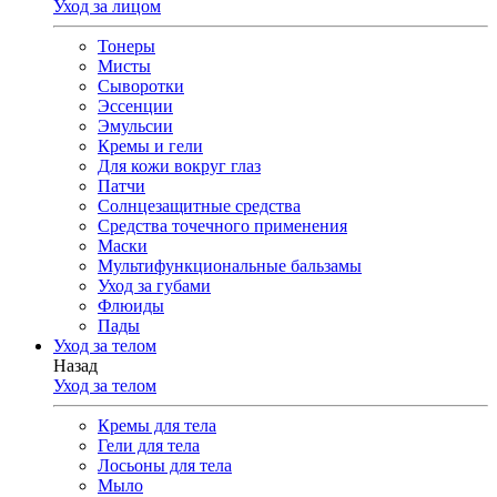
Уход за лицом
Тонеры
Мисты
Сыворотки
Эссенции
Эмульсии
Кремы и гели
Для кожи вокруг глаз
Патчи
Солнцезащитные средства
Средства точечного применения
Маски
Мультифункциональные бальзамы
Уход за губами
Флюиды
Пады
Уход за телом
Назад
Уход за телом
Кремы для тела
Гели для тела
Лосьоны для тела
Мыло