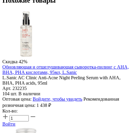
Похожие товары
Скидка 42%
Обновляющая и отшелушивающая сыворотка-пилинг с AHA,
BHA, PHA кислотами, 95мл, L.Sanic
L.Sanic AC Clinic Anti-Acne Night Peeling Serum with AHA,
BHA, PHA acids, 95ml
Арт. 232235
104 шт. В наличии
Оптовая цена:
Войдите, чтобы увидеть
Рекомендованная
розничная цена:
1 438
₽
Кол-во:
Войти