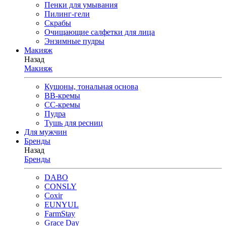
Пенки для умывания
Пилинг-гели
Скрабы
Очищающие салфетки для лица
Энзимные пудры
Макияж
Назад
Макияж
Кушоны, тональная основа
BB-кремы
CC-кремы
Пудра
Тушь для ресниц
Для мужчин
Бренды
Назад
Бренды
DABO
CONSLY
Coxir
EUNYUL
FarmStay
Grace Day