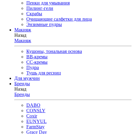
Пенки для умывания
Пилинг-гели
Скрабы
Очищающие салфетки для лица
Энзимные пудры
Макияж
Назад
Макияж
Кушоны, тональная основа
BB-кремы
CC-кремы
Пудра
Тушь для ресниц
Для мужчин
Бренды
Назад
Бренды
DABO
CONSLY
Coxir
EUNYUL
FarmStay
Grace Day