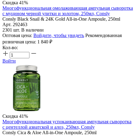
Скидка 41%
Многофункциональная омолаживающая ампульная сыворотка
с муцином черной улитки и золотом, 250мл, Consly
Consly Black Snail & 24K Gold All-in-One Ampoule, 250ml
Арт. 292463
2301 шт. В наличии
Оптовая цена:
Войдите, чтобы увидеть
Рекомендованная
розничная цена:
1 840
₽
Кол-во:
Войти
Скидка 41%
Многофункциональная успокаивающая ампульная сыворотка
с центеллой азиатской и алоэ, 250мл, Consly
Consly Cica & Aloe All-in-One Ampoule, 250ml