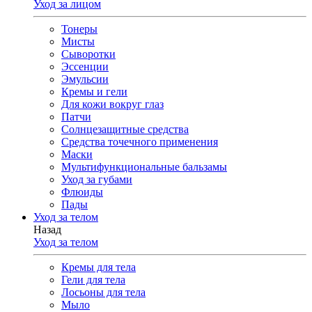
Уход за лицом
Тонеры
Мисты
Сыворотки
Эссенции
Эмульсии
Кремы и гели
Для кожи вокруг глаз
Патчи
Солнцезащитные средства
Средства точечного применения
Маски
Мультифункциональные бальзамы
Уход за губами
Флюиды
Пады
Уход за телом
Назад
Уход за телом
Кремы для тела
Гели для тела
Лосьоны для тела
Мыло