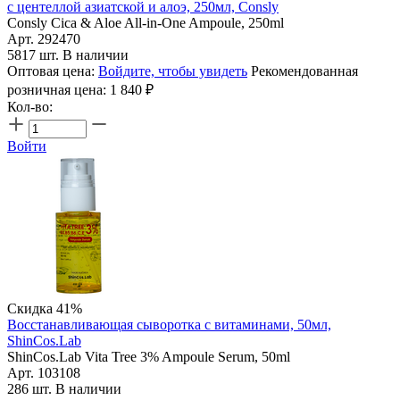
с центеллой азиатской и алоэ, 250мл, Consly
Consly Cica & Aloe All-in-One Ampoule, 250ml
Арт. 292470
5817 шт. В наличии
Оптовая цена:
Войдите, чтобы увидеть
Рекомендованная
розничная цена:
1 840
₽
Кол-во:
Войти
Скидка 41%
Восстанавливающая сыворотка с витаминами, 50мл,
ShinCos.Lab
ShinCos.Lab Vita Tree 3% Ampoule Serum, 50ml
Арт. 103108
286 шт. В наличии