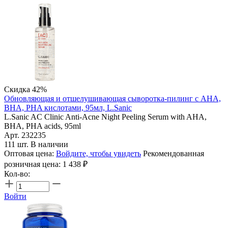
Скидка 42%
Обновляющая и отшелушивающая сыворотка-пилинг с AHA,
BHA, PHA кислотами, 95мл, L.Sanic
L.Sanic AC Clinic Anti-Acne Night Peeling Serum with AHA,
BHA, PHA acids, 95ml
Арт. 232235
111 шт. В наличии
Оптовая цена:
Войдите, чтобы увидеть
Рекомендованная
розничная цена:
1 438
₽
Кол-во:
Войти