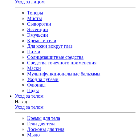
Уход за лицом
Тонеры
Мисты
Сыворотки
Эссенции
Эмульсии
Кремы и гели
Для кожи вокруг глаз
Патчи
Солнцезащитные средства
Средства точечного применения
Маски
Мультифункциональные бальзамы
Уход за губами
Флюиды
Пады
Уход за телом
Назад
Уход за телом
Кремы для тела
Гели для тела
Лосьоны для тела
Мыло