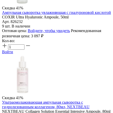
Скидка 41%
Ампульная сыворотка увлажняющая с гиалуроновой кислотой
COXIR Ultra Hyaluronic Ampoule, 50ml
Арт. 826232
9 шт. В наличии
Оптовая цена:
Войдите, чтобы увидеть
Рекомендованная
розничная цена:
3 097
₽
Кол-во:
Войти
Скидка 41%
Ультраомолаживающая ампульная сыворотка с
гидролизованным коллагеном, 80мл, NEXTBEAU
NEXTBEAU Collagen Solution Essential Intensive Ampoule, 80ml