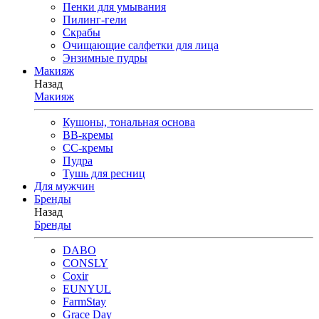
Пенки для умывания
Пилинг-гели
Скрабы
Очищающие салфетки для лица
Энзимные пудры
Макияж
Назад
Макияж
Кушоны, тональная основа
BB-кремы
CC-кремы
Пудра
Тушь для ресниц
Для мужчин
Бренды
Назад
Бренды
DABO
CONSLY
Coxir
EUNYUL
FarmStay
Grace Day