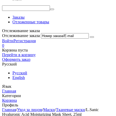
Заказы
Отложенные товары
Отслеживание заказа
Отслеживание заказа
Войти
Регистрация
0
Корзина пуста
Перейти в корзину
Оформить заказ
Русский
Русский
English
Язык
Главная
Категории
Корзина
Профиль
Главная
/
Уход за лицом
/
Маски
/
Тканевые маски
/
L.Sanic
Hyaluronic Acid Moisturizing Mask Sheet, 25ml