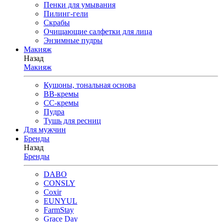
Пенки для умывания
Пилинг-гели
Скрабы
Очищающие салфетки для лица
Энзимные пудры
Макияж
Назад
Макияж
Кушоны, тональная основа
BB-кремы
CC-кремы
Пудра
Тушь для ресниц
Для мужчин
Бренды
Назад
Бренды
DABO
CONSLY
Coxir
EUNYUL
FarmStay
Grace Day