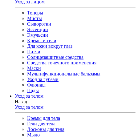
Уход за лицом
Тонеры
Мисты
Сыворотки
Эссенции
Эмульсии
Кремы и гели
Для кожи вокруг глаз
Патчи
Солнцезащитные средства
Средства точечного применения
Маски
Мультифункциональные бальзамы
Уход за губами
Флюиды
Пады
Уход за телом
Назад
Уход за телом
Кремы для тела
Гели для тела
Лосьоны для тела
Мыло