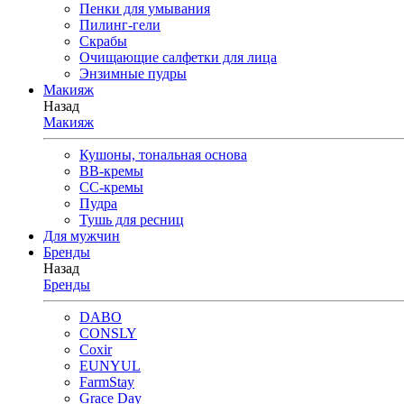
Пенки для умывания
Пилинг-гели
Скрабы
Очищающие салфетки для лица
Энзимные пудры
Макияж
Назад
Макияж
Кушоны, тональная основа
BB-кремы
CC-кремы
Пудра
Тушь для ресниц
Для мужчин
Бренды
Назад
Бренды
DABO
CONSLY
Coxir
EUNYUL
FarmStay
Grace Day