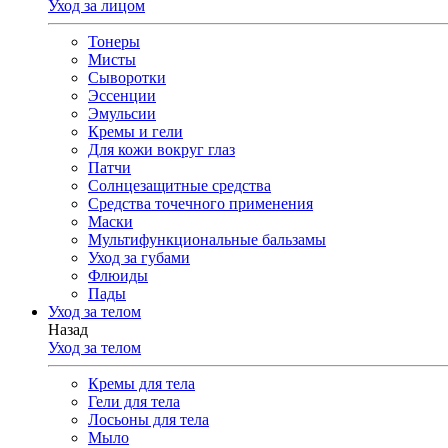
Уход за лицом
Тонеры
Мисты
Сыворотки
Эссенции
Эмульсии
Кремы и гели
Для кожи вокруг глаз
Патчи
Солнцезащитные средства
Средства точечного применения
Маски
Мультифункциональные бальзамы
Уход за губами
Флюиды
Пады
Уход за телом
Назад
Уход за телом
Кремы для тела
Гели для тела
Лосьоны для тела
Мыло