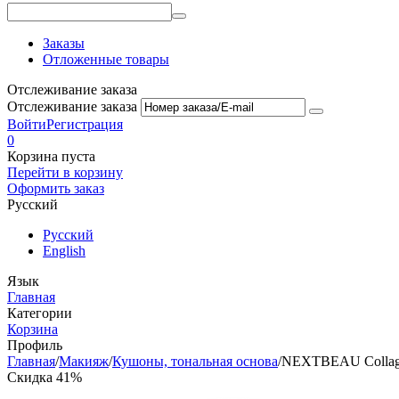
Заказы
Отложенные товары
Отслеживание заказа
Отслеживание заказа
Войти
Регистрация
0
Корзина пуста
Перейти в корзину
Оформить заказ
Русский
Русский
English
Язык
Главная
Категории
Корзина
Профиль
Главная
/
Макияж
/
Кушоны, тональная основа
/
NEXTBEAU Collagen
Скидка 41%