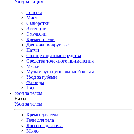
Уход за лицом
Тонеры
Мисты
Сыворотки
Эссенции
Эмульсии
Кремы и гели
Для кожи вокруг глаз
Патчи
Солнцезащитные средства
Средства точечного применения
Маски
Мультифункциональные бальзамы
Уход за губами
Флюиды
Пады
Уход за телом
Назад
Уход за телом
Кремы для тела
Гели для тела
Лосьоны для тела
Мыло