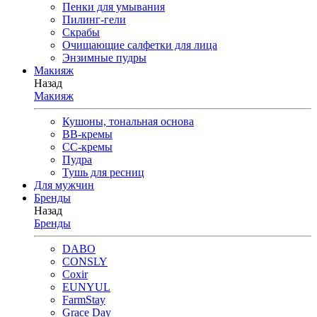
Пенки для умывания
Пилинг-гели
Скрабы
Очищающие салфетки для лица
Энзимные пудры
Макияж
Назад
Макияж
Кушоны, тональная основа
BB-кремы
CC-кремы
Пудра
Тушь для ресниц
Для мужчин
Бренды
Назад
Бренды
DABO
CONSLY
Coxir
EUNYUL
FarmStay
Grace Day