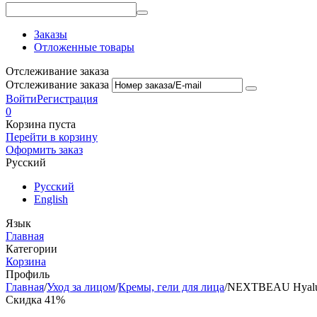
Заказы
Отложенные товары
Отслеживание заказа
Отслеживание заказа
Войти
Регистрация
0
Корзина пуста
Перейти в корзину
Оформить заказ
Русский
Русский
English
Язык
Главная
Категории
Корзина
Профиль
Главная
/
Уход за лицом
/
Кремы, гели для лица
/
NEXTBEAU Hyaluro
Скидка 41%