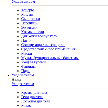
Уход за лицом
Тонеры
Мисты
Сыворотки
Эссенции
Эмульсии
Кремы и гели
Для кожи вокруг глаз
Патчи
Солнцезащитные средства
Средства точечного применения
Маски
Мультифункциональные бальзамы
Уход за губами
Флюиды
Пады
Уход за телом
Назад
Уход за телом
Кремы для тела
Гели для тела
Лосьоны для тела
Мыло