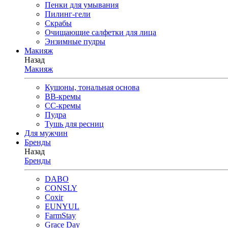
Пенки для умывания
Пилинг-гели
Скрабы
Очищающие салфетки для лица
Энзимные пудры
Макияж
Назад
Макияж
Кушоны, тональная основа
BB-кремы
CC-кремы
Пудра
Тушь для ресниц
Для мужчин
Бренды
Назад
Бренды
DABO
CONSLY
Coxir
EUNYUL
FarmStay
Grace Day