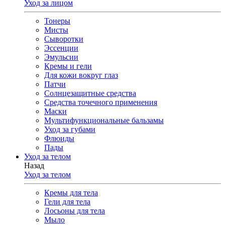
Уход за лицом
Тонеры
Мисты
Сыворотки
Эссенции
Эмульсии
Кремы и гели
Для кожи вокруг глаз
Патчи
Солнцезащитные средства
Средства точечного применения
Маски
Мультифункциональные бальзамы
Уход за губами
Флюиды
Пады
Уход за телом
Назад
Уход за телом
Кремы для тела
Гели для тела
Лосьоны для тела
Мыло