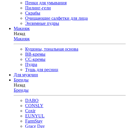
Пенки для умывания
Пилинг-гели
Скрабы
Очищающие салфетки для лица
Энзимные пудры
Макияж
Назад
Макияж
Кушоны, тональная основа
BB-кремы
CC-кремы
Пудра
Тушь для ресниц
Для мужчин
Бренды
Назад
Бренды
DABO
CONSLY
Coxir
EUNYUL
FarmStay
Grace Day