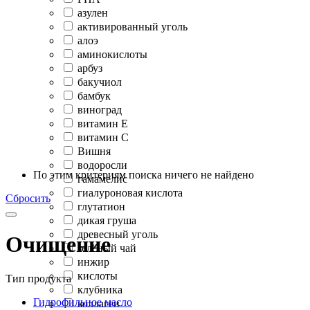
азулен
активированный уголь
алоэ
аминокислоты
арбуз
бакучиол
бамбук
виноград
витамин Е
витамин С
Вишня
водоросли
По этим критериям поиска ничего не найдено
гамамелис
гиалуроновая кислота
Сбросить
глутатион
дикая груша
древесный уголь
Очищение
зелёный чай
инжир
кислоты
Тип продукта
клубника
Гидрофильное масло
коллаген