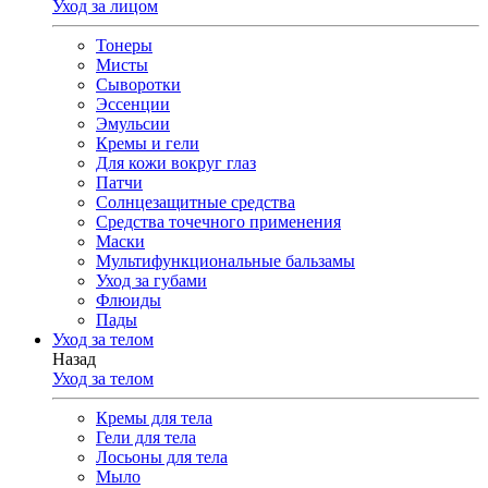
Уход за лицом
Тонеры
Мисты
Сыворотки
Эссенции
Эмульсии
Кремы и гели
Для кожи вокруг глаз
Патчи
Солнцезащитные средства
Средства точечного применения
Маски
Мультифункциональные бальзамы
Уход за губами
Флюиды
Пады
Уход за телом
Назад
Уход за телом
Кремы для тела
Гели для тела
Лосьоны для тела
Мыло