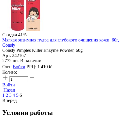
Скидка 41%
Мягкая энзимная пудра для глубокого очищения кожи, 60г,
Consly
Consly Pimples Killer Enzyme Powder, 60g
Арт. 242167
2772 шт. В наличии
Опт:
Войти
РРЦ:
1 410
₽
Кол-во:
Войти
Назад
1
2
3
4
5
6
Вперед
Условия работы