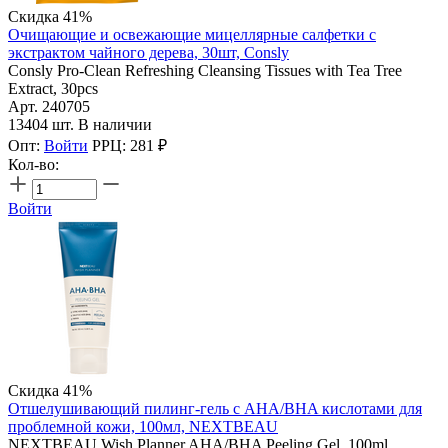
Скидка 41%
Очищающие и освежающие мицеллярные салфетки с
экстрактом чайного дерева, 30шт, Consly
Consly Pro-Clean Refreshing Cleansing Tissues with Tea Tree
Extract, 30pcs
Арт. 240705
13404 шт. В наличии
Опт:
Войти
РРЦ:
281
₽
Кол-во:
Войти
Скидка 41%
Отшелушивающий пилинг-гель с AHA/BHA кислотами для
проблемной кожи, 100мл, NEXTBEAU
NEXTBEAU Wish Planner AHA/BHA Peeling Gel, 100ml