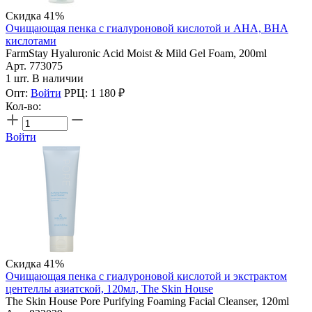
Скидка 41%
Очищающая пенка с гиалуроновой кислотой и AHA, BHA
кислотами
FarmStay Hyaluronic Acid Moist & Mild Gel Foam, 200ml
Арт. 773075
1 шт. В наличии
Опт:
Войти
РРЦ:
1 180
₽
Кол-во:
Войти
Скидка 41%
Очищающая пенка с гиалуроновой кислотой и экстрактом
центеллы азиатской, 120мл, The Skin House
The Skin House Pore Purifying Foaming Facial Cleanser, 120ml