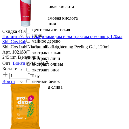
ромашка
салициловая кислота
сода
транексамовая кислота
хауттюйния
центелла азиатская
Скидка 41%
цинк
Пилинг-гель с ниацинамидом и экстрактом ромашки, 120мл,
чайное дерево
ShinCos.Lab
ShinCos.Lab Niacinamide Brightening Peeling Gel, 120ml
чёрный сахар
Арт. 102163
экстракт какао
245 шт. В наличии
экстракт личи
Опт:
Войти
РРЦ:
774
₽
экстракт оливы
Кол-во:
экстракт риса
юзу
Войти
яичный белок
японская слива