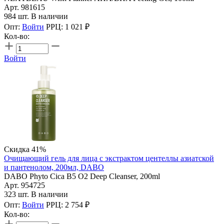
Арт. 981615
984 шт. В наличии
Опт:
Войти
РРЦ:
1 021
₽
Кол-во:
Войти
Скидка 41%
Очищающий гель для лица с экстрактом центеллы азиатской
и пантенолом, 200мл, DABO
DABO Phyto Cica B5 O2 Deep Cleanser, 200ml
Арт. 954725
323 шт. В наличии
Опт:
Войти
РРЦ:
2 754
₽
Кол-во: