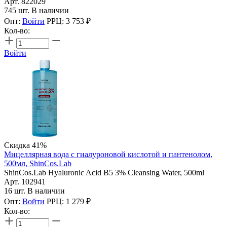
Арт. 822029
745 шт. В наличии
Опт:
Войти
РРЦ:
3 753
₽
Кол-во:
Войти
Скидка 41%
Мицеллярная вода с гиалуроновой кислотой и пантенолом,
500мл, ShinCos.Lab
ShinCos.Lab Hyaluronic Acid B5 3% Cleansing Water, 500ml
Арт. 102941
16 шт. В наличии
Опт:
Войти
РРЦ:
1 279
₽
Кол-во: