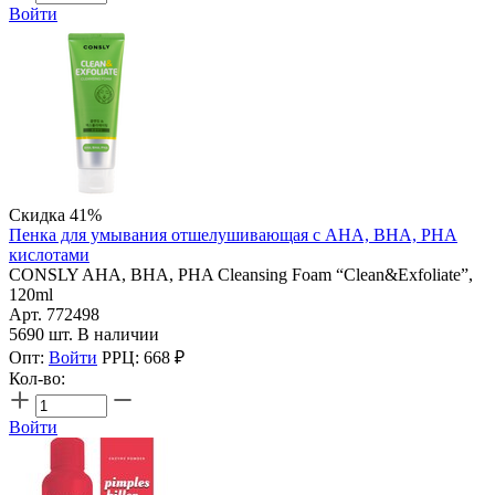
Войти
Скидка 41%
Пенка для умывания отшелушивающая с AHA, BHA, PHA
кислотами
CONSLY AHA, BHA, PHA Cleansing Foam “Clean&Exfoliate”,
120ml
Арт. 772498
5690 шт. В наличии
Опт:
Войти
РРЦ:
668
₽
Кол-во:
Войти