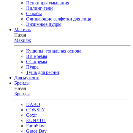
Пенки для умывания
Пилинг-гели
Скрабы
Очищающие салфетки для лица
Энзимные пудры
Макияж
Назад
Макияж
Кушоны, тональная основа
BB-кремы
CC-кремы
Пудра
Тушь для ресниц
Для мужчин
Бренды
Назад
Бренды
DABO
CONSLY
Coxir
EUNYUL
FarmStay
Grace Day