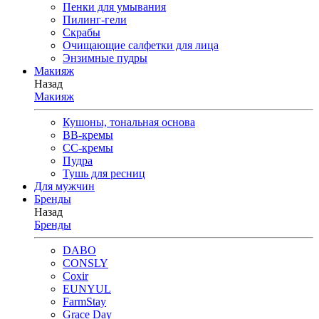
Пенки для умывания
Пилинг-гели
Скрабы
Очищающие салфетки для лица
Энзимные пудры
Макияж
Назад
Макияж
Кушоны, тональная основа
BB-кремы
CC-кремы
Пудра
Тушь для ресниц
Для мужчин
Бренды
Назад
Бренды
DABO
CONSLY
Coxir
EUNYUL
FarmStay
Grace Day