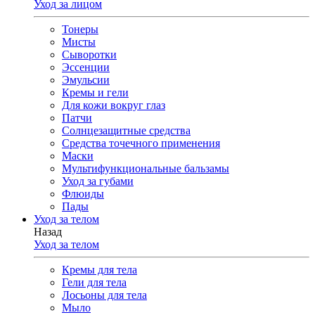
Уход за лицом
Тонеры
Мисты
Сыворотки
Эссенции
Эмульсии
Кремы и гели
Для кожи вокруг глаз
Патчи
Солнцезащитные средства
Средства точечного применения
Маски
Мультифункциональные бальзамы
Уход за губами
Флюиды
Пады
Уход за телом
Назад
Уход за телом
Кремы для тела
Гели для тела
Лосьоны для тела
Мыло