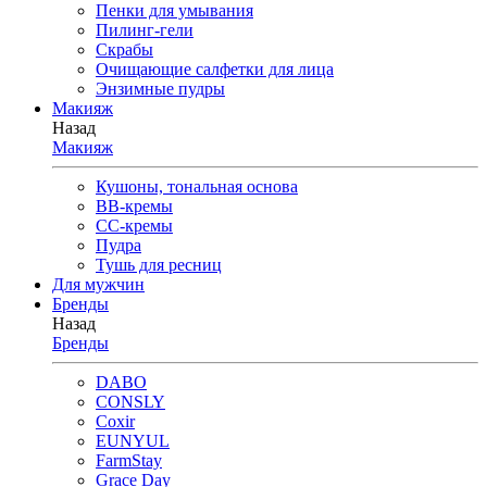
Пенки для умывания
Пилинг-гели
Скрабы
Очищающие салфетки для лица
Энзимные пудры
Макияж
Назад
Макияж
Кушоны, тональная основа
BB-кремы
CC-кремы
Пудра
Тушь для ресниц
Для мужчин
Бренды
Назад
Бренды
DABO
CONSLY
Coxir
EUNYUL
FarmStay
Grace Day