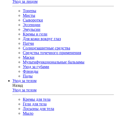
Уход за лицом
Тонеры
Мисты
Сыворотки
Эссенции
Эмульсии
Кремы и гели
Для кожи вокруг глаз
Патчи
Солнцезащитные средства
Средства точечного применения
Маски
Мультифункциональные бальзамы
Уход за губами
Флюиды
Пады
Уход за телом
Назад
Уход за телом
Кремы для тела
Гели для тела
Лосьоны для тела
Мыло