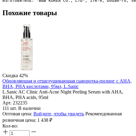
Похожие товары
Скидка 42%
Обновляющая и отшелушивающая сыворотка-пилинг с AHA,
BHA, PHA кислотами, 95мл, L.Sanic
L.Sanic AC Clinic Anti-Acne Night Peeling Serum with AHA,
BHA, PHA acids, 95ml
Арт. 232235
111 шт. В наличии
Оптовая цена:
Войдите, чтобы увидеть
Рекомендованная
розничная цена:
1 438
₽
Кол-во: