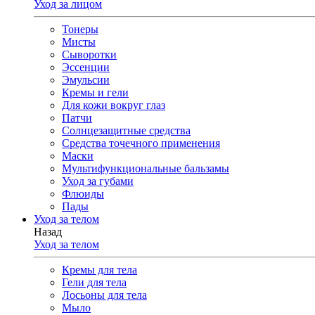
Уход за лицом
Тонеры
Мисты
Сыворотки
Эссенции
Эмульсии
Кремы и гели
Для кожи вокруг глаз
Патчи
Солнцезащитные средства
Средства точечного применения
Маски
Мультифункциональные бальзамы
Уход за губами
Флюиды
Пады
Уход за телом
Назад
Уход за телом
Кремы для тела
Гели для тела
Лосьоны для тела
Мыло