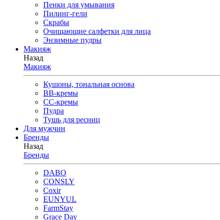
Пенки для умывания
Пилинг-гели
Скрабы
Очищающие салфетки для лица
Энзимные пудры
Макияж
Назад
Макияж
Кушоны, тональная основа
BB-кремы
CC-кремы
Пудра
Тушь для ресниц
Для мужчин
Бренды
Назад
Бренды
DABO
CONSLY
Coxir
EUNYUL
FarmStay
Grace Day