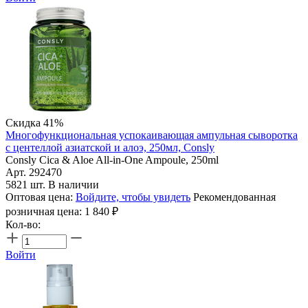
Скидка 41%
Многофункциональная успокаивающая ампульная сыворотка
с центеллой азиатской и алоэ, 250мл, Consly
Consly Cica & Aloe All-in-One Ampoule, 250ml
Арт. 292470
5821 шт. В наличии
Оптовая цена:
Войдите, чтобы увидеть
Рекомендованная
розничная цена:
1 840
₽
Кол-во:
Войти