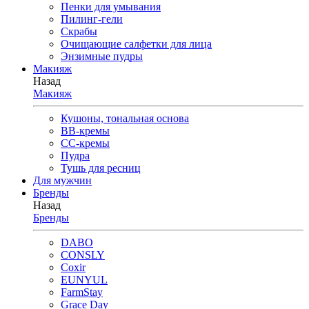
Пенки для умывания
Пилинг-гели
Скрабы
Очищающие салфетки для лица
Энзимные пудры
Макияж
Назад
Макияж
Кушоны, тональная основа
BB-кремы
CC-кремы
Пудра
Тушь для ресниц
Для мужчин
Бренды
Назад
Бренды
DABO
CONSLY
Coxir
EUNYUL
FarmStay
Grace Day