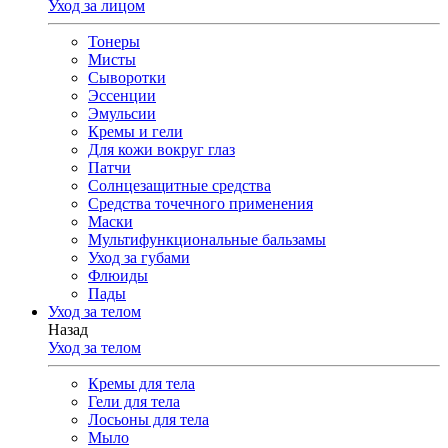
Уход за лицом
Тонеры
Мисты
Сыворотки
Эссенции
Эмульсии
Кремы и гели
Для кожи вокруг глаз
Патчи
Солнцезащитные средства
Средства точечного применения
Маски
Мультифункциональные бальзамы
Уход за губами
Флюиды
Пады
Уход за телом
Назад
Уход за телом
Кремы для тела
Гели для тела
Лосьоны для тела
Мыло