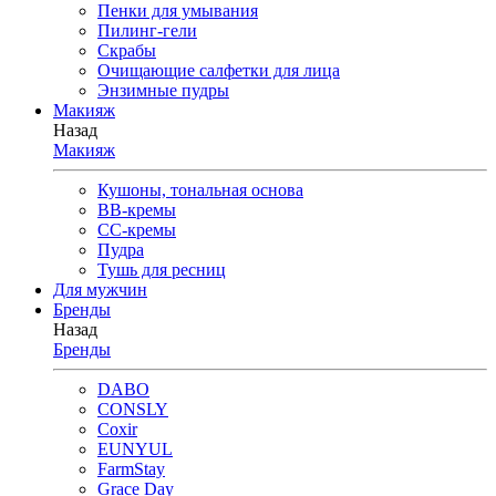
Пенки для умывания
Пилинг-гели
Скрабы
Очищающие салфетки для лица
Энзимные пудры
Макияж
Назад
Макияж
Кушоны, тональная основа
BB-кремы
CC-кремы
Пудра
Тушь для ресниц
Для мужчин
Бренды
Назад
Бренды
DABO
CONSLY
Coxir
EUNYUL
FarmStay
Grace Day