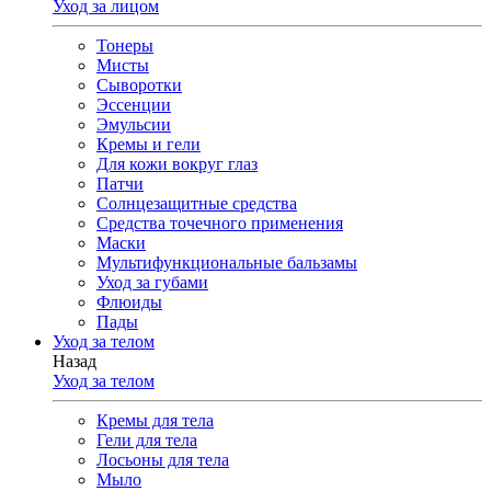
Уход за лицом
Тонеры
Мисты
Сыворотки
Эссенции
Эмульсии
Кремы и гели
Для кожи вокруг глаз
Патчи
Солнцезащитные средства
Средства точечного применения
Маски
Мультифункциональные бальзамы
Уход за губами
Флюиды
Пады
Уход за телом
Назад
Уход за телом
Кремы для тела
Гели для тела
Лосьоны для тела
Мыло