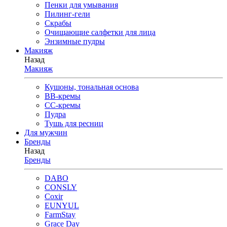
Пенки для умывания
Пилинг-гели
Скрабы
Очищающие салфетки для лица
Энзимные пудры
Макияж
Назад
Макияж
Кушоны, тональная основа
BB-кремы
CC-кремы
Пудра
Тушь для ресниц
Для мужчин
Бренды
Назад
Бренды
DABO
CONSLY
Coxir
EUNYUL
FarmStay
Grace Day