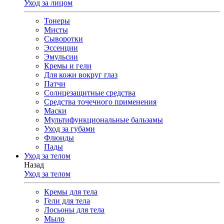
Уход за лицом
Тонеры
Мисты
Сыворотки
Эссенции
Эмульсии
Кремы и гели
Для кожи вокруг глаз
Патчи
Солнцезащитные средства
Средства точечного применения
Маски
Мультифункциональные бальзамы
Уход за губами
Флюиды
Пады
Уход за телом
Назад
Уход за телом
Кремы для тела
Гели для тела
Лосьоны для тела
Мыло