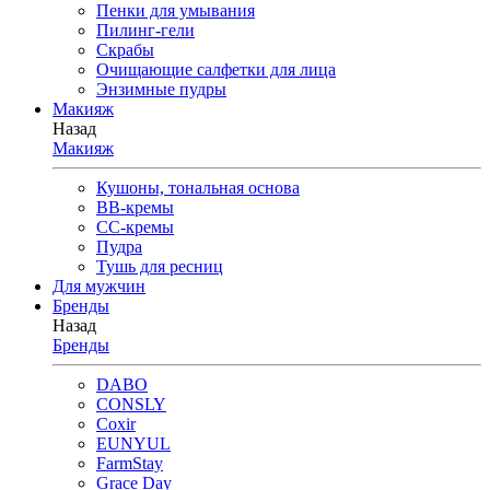
Пенки для умывания
Пилинг-гели
Скрабы
Очищающие салфетки для лица
Энзимные пудры
Макияж
Назад
Макияж
Кушоны, тональная основа
BB-кремы
CC-кремы
Пудра
Тушь для ресниц
Для мужчин
Бренды
Назад
Бренды
DABO
CONSLY
Coxir
EUNYUL
FarmStay
Grace Day