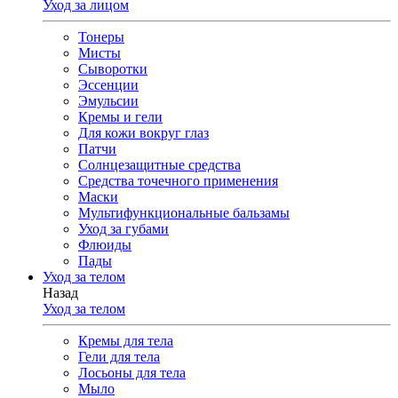
Уход за лицом
Тонеры
Мисты
Сыворотки
Эссенции
Эмульсии
Кремы и гели
Для кожи вокруг глаз
Патчи
Солнцезащитные средства
Средства точечного применения
Маски
Мультифункциональные бальзамы
Уход за губами
Флюиды
Пады
Уход за телом
Назад
Уход за телом
Кремы для тела
Гели для тела
Лосьоны для тела
Мыло