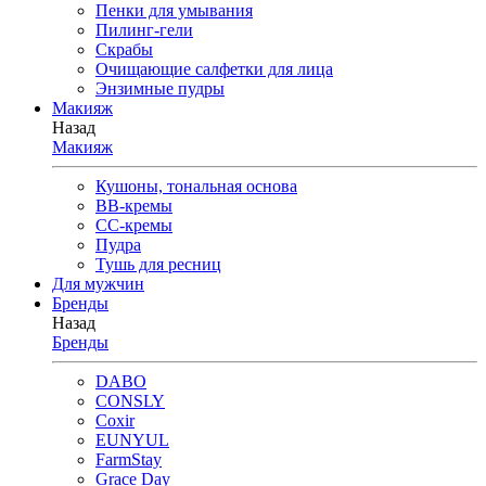
Пенки для умывания
Пилинг-гели
Скрабы
Очищающие салфетки для лица
Энзимные пудры
Макияж
Назад
Макияж
Кушоны, тональная основа
BB-кремы
CC-кремы
Пудра
Тушь для ресниц
Для мужчин
Бренды
Назад
Бренды
DABO
CONSLY
Coxir
EUNYUL
FarmStay
Grace Day