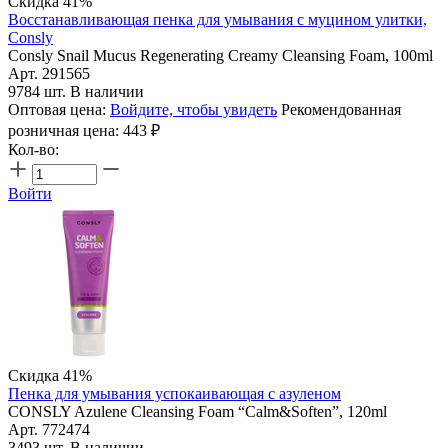
Скидка 41%
Восстанавливающая пенка для умывания с муцином улитки,
Consly
Consly Snail Mucus Regenerating Creamy Cleansing Foam, 100ml
Арт. 291565
9784 шт. В наличии
Оптовая цена:
Войдите, чтобы увидеть
Рекомендованная
розничная цена:
443
₽
Кол-во:
Войти
Скидка 41%
Пенка для умывания успокаивающая с азуленом
CONSLY Azulene Cleansing Foam “Calm&Soften”, 120ml
Арт. 772474
3493 шт. В наличии