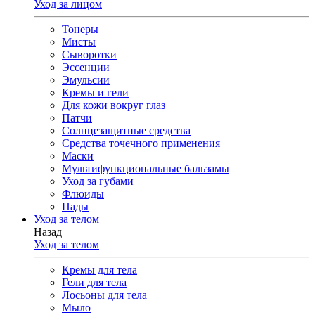
Уход за лицом
Тонеры
Мисты
Сыворотки
Эссенции
Эмульсии
Кремы и гели
Для кожи вокруг глаз
Патчи
Солнцезащитные средства
Средства точечного применения
Маски
Мультифункциональные бальзамы
Уход за губами
Флюиды
Пады
Уход за телом
Назад
Уход за телом
Кремы для тела
Гели для тела
Лосьоны для тела
Мыло