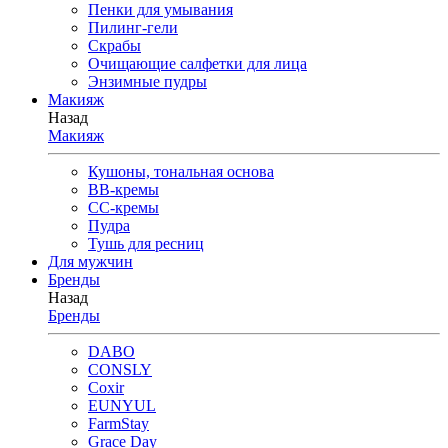
Пенки для умывания
Пилинг-гели
Скрабы
Очищающие салфетки для лица
Энзимные пудры
Макияж
Назад
Макияж
Кушоны, тональная основа
BB-кремы
CC-кремы
Пудра
Тушь для ресниц
Для мужчин
Бренды
Назад
Бренды
DABO
CONSLY
Coxir
EUNYUL
FarmStay
Grace Day