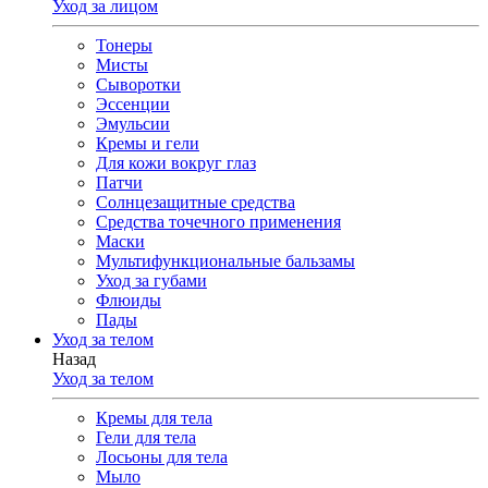
Уход за лицом
Тонеры
Мисты
Сыворотки
Эссенции
Эмульсии
Кремы и гели
Для кожи вокруг глаз
Патчи
Солнцезащитные средства
Средства точечного применения
Маски
Мультифункциональные бальзамы
Уход за губами
Флюиды
Пады
Уход за телом
Назад
Уход за телом
Кремы для тела
Гели для тела
Лосьоны для тела
Мыло