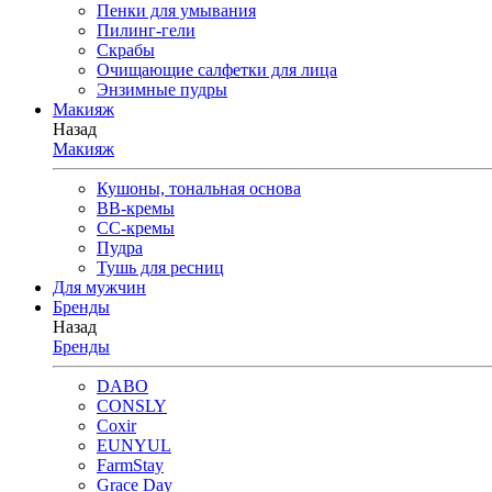
Пенки для умывания
Пилинг-гели
Скрабы
Очищающие салфетки для лица
Энзимные пудры
Макияж
Назад
Макияж
Кушоны, тональная основа
BB-кремы
CC-кремы
Пудра
Тушь для ресниц
Для мужчин
Бренды
Назад
Бренды
DABO
CONSLY
Coxir
EUNYUL
FarmStay
Grace Day