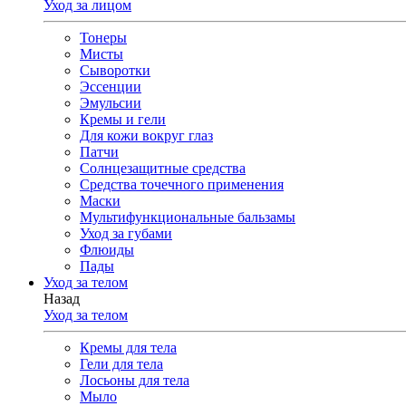
Уход за лицом
Тонеры
Мисты
Сыворотки
Эссенции
Эмульсии
Кремы и гели
Для кожи вокруг глаз
Патчи
Солнцезащитные средства
Средства точечного применения
Маски
Мультифункциональные бальзамы
Уход за губами
Флюиды
Пады
Уход за телом
Назад
Уход за телом
Кремы для тела
Гели для тела
Лосьоны для тела
Мыло