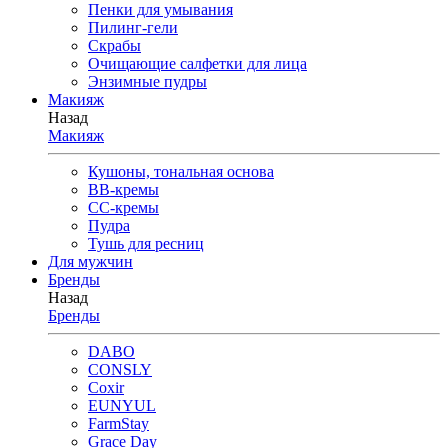
Пенки для умывания
Пилинг-гели
Скрабы
Очищающие салфетки для лица
Энзимные пудры
Макияж
Назад
Макияж
Кушоны, тональная основа
BB-кремы
CC-кремы
Пудра
Тушь для ресниц
Для мужчин
Бренды
Назад
Бренды
DABO
CONSLY
Coxir
EUNYUL
FarmStay
Grace Day