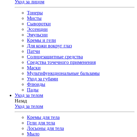
Уход за лицом
Тонеры
Мисты
Сыворотки
Эссенции
Эмульсии
Кремы и гели
Для кожи вокруг глаз
Патчи
Солнцезащитные средства
Средства точечного применения
Маски
Мультифункциональные бальзамы
Уход за губами
Флюиды
Пады
Уход за телом
Назад
Уход за телом
Кремы для тела
Гели для тела
Лосьоны для тела
Мыло