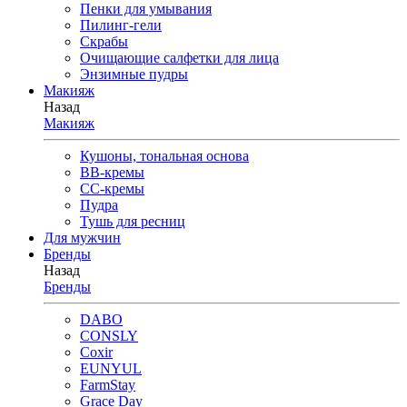
Пенки для умывания
Пилинг-гели
Скрабы
Очищающие салфетки для лица
Энзимные пудры
Макияж
Назад
Макияж
Кушоны, тональная основа
BB-кремы
CC-кремы
Пудра
Тушь для ресниц
Для мужчин
Бренды
Назад
Бренды
DABO
CONSLY
Coxir
EUNYUL
FarmStay
Grace Day