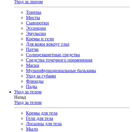
Уход за лицом
Тонеры
Мисты
Сыворотки
Эссенции
Эмульсии
Кремы и гели
Для кожи вокруг глаз
Патчи
Солнцезащитные средства
Средства точечного применения
Маски
Мультифункциональные бальзамы
Уход за губами
Флюиды
Пады
Уход за телом
Назад
Уход за телом
Кремы для тела
Гели для тела
Лосьоны для тела
Мыло