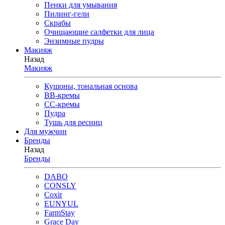
Пенки для умывания
Пилинг-гели
Скрабы
Очищающие салфетки для лица
Энзимные пудры
Макияж
Назад
Макияж
Кушоны, тональная основа
BB-кремы
CC-кремы
Пудра
Тушь для ресниц
Для мужчин
Бренды
Назад
Бренды
DABO
CONSLY
Coxir
EUNYUL
FarmStay
Grace Day