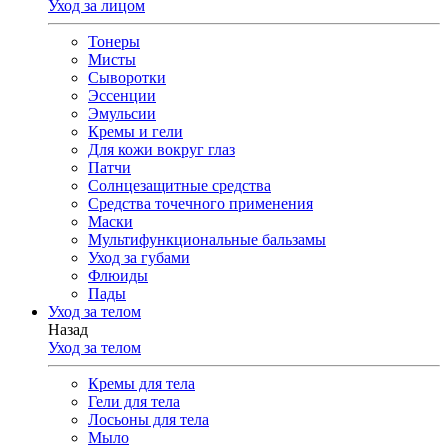
Уход за лицом
Тонеры
Мисты
Сыворотки
Эссенции
Эмульсии
Кремы и гели
Для кожи вокруг глаз
Патчи
Солнцезащитные средства
Средства точечного применения
Маски
Мультифункциональные бальзамы
Уход за губами
Флюиды
Пады
Уход за телом
Назад
Уход за телом
Кремы для тела
Гели для тела
Лосьоны для тела
Мыло