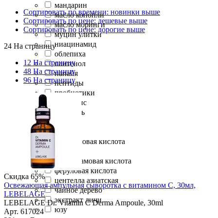
мандарин
Сортировать по времени: новинки выше
масло конопли
Сортировать по цене: дешевые выше
масло моринги
Сортировать по цене: дорогие выше
муцин улитки
ниацинамид
24 На страницу
облепиха
12 На страницу
пантенол
48 На страницу
папайя
96 На страницу
пептиды
пробиотики
прополис
ретиналь
ретинол
роза
салициловая кислота
томат
транексамовая кислота
феруловая кислота
Скидка 65%
центелла азиатская
Освежающая ампульная сыворотка с витамином С, 30мл,
чайное дерево
LEBELAGE
экстракт личи
LEBELAGE Dr. Vitamin C Derma Ampoule, 30ml
юзу
Арт. 617024