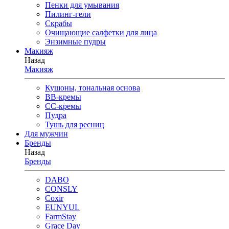
Пенки для умывания
Пилинг-гели
Скрабы
Очищающие салфетки для лица
Энзимные пудры
Макияж
Назад
Макияж
Кушоны, тональная основа
BB-кремы
CC-кремы
Пудра
Тушь для ресниц
Для мужчин
Бренды
Назад
Бренды
DABO
CONSLY
Coxir
EUNYUL
FarmStay
Grace Day