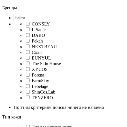
Бренды
CONSLY
L.Sanic
DABO
Pekah
NEXTBEAU
Coxir
EUNYUL
The Skin House
XYCOS
Forena
FarmStay
Lebelage
ShinCos.Lab
TENZERO
По этим критериям поиска ничего не найдено
Тип кожи