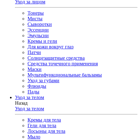
Уход за лицом
Тонеры
Мисты
Сыворотки
Эссенции
Эмульсии
Кремы и гели
Для кожи вокруг глаз
Патчи
Солнцезащитные средства
Средства точечного применения
Маски
Мультифункциональные бальзамы
Уход за губами
Флюиды
Пады
Уход за телом
Назад
Уход за телом
Кремы для тела
Гели для тела
Лосьоны для тела
Мыло