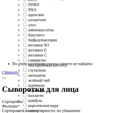
PDRN
PHA
аденозин
аллантоин
алоэ
аминокислоты
бакучиол
бифидобактерии
витамин B3
витамин Е
витамин С
гамамелис
По этим критериям поиска ничего не найдено
гиалуроновая кислота
глутатион
Сбросить
женьшень
зелёный чай
идебенон
Сыворотки для лица
керамиды
коллаген
комбуча
Сортировка
королевская икра
Фильтры
Сортировать по популярности: по убыванию
манго