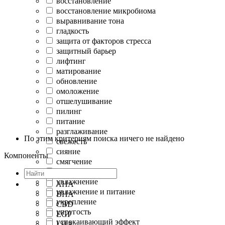
восстановление
восстановление микробиома
выравнивание тона
гладкость
защита от факторов стресса
защитный барьер
лифтинг
матирование
обновление
омоложение
отшелушивание
пилинг
питание
разглаживание
По этим критериям поиска ничего не найдено
свежесть
сияние
Компоненты
смягчение
сужение пор
увлажнение
AHA
увлажнение и питание
BHA
укрепление
CBD
упругость
EGF
успокаивающий эффект
LHA