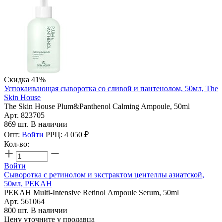
Скидка 41%
Успокаивающая сыворотка со сливой и пантенолом, 50мл, The
Skin House
The Skin House Plum&Panthenol Calming Ampoule, 50ml
Арт. 823705
869 шт. В наличии
Опт:
Войти
РРЦ:
4 050
₽
Кол-во:
Войти
Сыворотка с ретинолом и экстрактом центеллы азиатской,
50мл, PEKAH
PEKAH Multi-Intensive Retinol Ampoule Serum, 50ml
Арт. 561064
800 шт. В наличии
Цену уточните у продавца