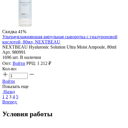
Скидка 41%
Ультраувлажняющая ампульная сыворотка с гиалуроновой
кислотой, 80мл, NEXTBEAU
NEXTBEAU Hyaluronic Solution Ultra Moist Ampoule, 80ml
Арт. 980991
1696 шт. В наличии
Опт:
Войти
РРЦ:
1 212
₽
Кол-во:
Войти
Показать еще
Назад
1
2
3
4
5
Вперед
Условия работы