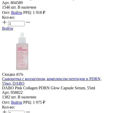
Арт. 804589
1546 шт. В наличии
Опт:
Войти
РРЦ:
1 918
₽
Кол-во:
Войти
Скидка 41%
Сыворотка с коллагеном, комплексом пептидов и PDRN,
55мл, DABO
DABO Pink Collagen PDRN Glow Capsule Serum, 55ml
Арт. 958822
1382 шт. В наличии
Опт:
Войти
РРЦ:
1 975
₽
Кол-во: