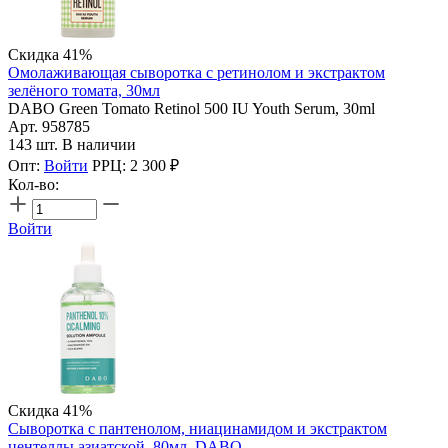
Скидка 41%
Омолаживающая сыворотка с ретинолом и экстрактом
зелёного томата, 30мл
DABO Green Tomato Retinol 500 IU Youth Serum, 30ml
Арт. 958785
143 шт. В наличии
Опт:
Войти
РРЦ:
2 300
₽
Кол-во:
Войти
Скидка 41%
Сыворотка с пантенолом, ниацинамидом и экстрактом
центеллы азиатской, 80мл, DABO