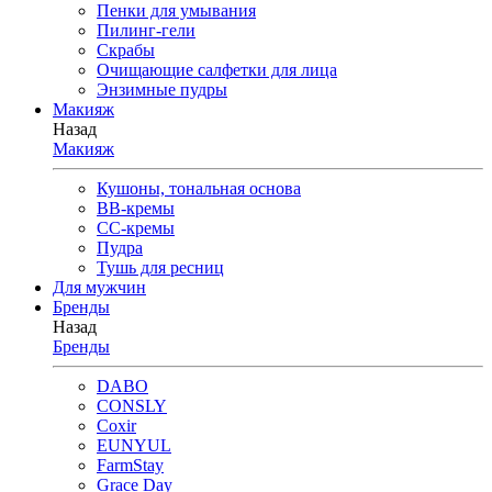
Пенки для умывания
Пилинг-гели
Скрабы
Очищающие салфетки для лица
Энзимные пудры
Макияж
Назад
Макияж
Кушоны, тональная основа
BB-кремы
CC-кремы
Пудра
Тушь для ресниц
Для мужчин
Бренды
Назад
Бренды
DABO
CONSLY
Coxir
EUNYUL
FarmStay
Grace Day