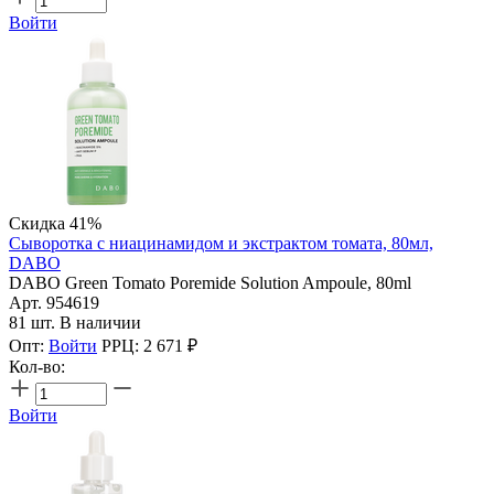
Войти
Скидка 41%
Сыворотка с ниацинамидом и экстрактом томата, 80мл,
DABO
DABO Green Tomato Poremide Solution Ampoule, 80ml
Арт. 954619
81 шт. В наличии
Опт:
Войти
РРЦ:
2 671
₽
Кол-во:
Войти