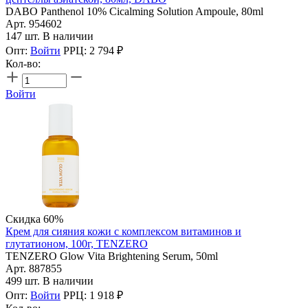
DABO Panthenol 10% Cicalming Solution Ampoule, 80ml
Арт. 954602
147 шт. В наличии
Опт:
Войти
РРЦ:
2 794
₽
Кол-во:
Войти
Скидка 60%
Крем для сияния кожи с комплексом витаминов и
глутатионом, 100г, TENZERO
TENZERO Glow Vita Brightening Serum, 50ml
Арт. 887855
499 шт. В наличии
Опт:
Войти
РРЦ:
1 918
₽