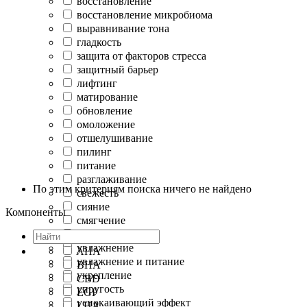
восстановление
восстановление микробиома
выравнивание тона
гладкость
защита от факторов стресса
защитный барьер
лифтинг
матирование
обновление
омоложение
отшелушивание
пилинг
питание
разглаживание
По этим критериям поиска ничего не найдено
свежесть
сияние
Компоненты
смягчение
сужение пор
увлажнение
AHA
увлажнение и питание
BHA
укрепление
CBD
упругость
EGF
успокаивающий эффект
LHA