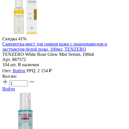
Скидка 41%
Сыворотка-мист для сияния кожи с ниацинамидом и
экстрактом белой розы, 100мл, TENZERO
TENZERO White Rose Glow Mist Serum, 100ml
Арт. 887572
104 шт. В наличии
Опт:
Войти
РРЦ:
2 154
₽
Кол-во:
Войти