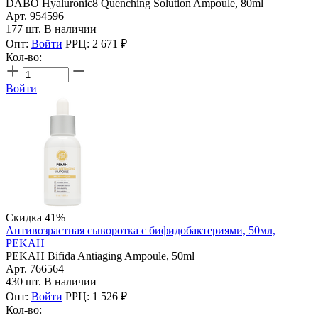
DABO Hyaluronic8 Quenching Solution Ampoule, 80ml
Арт. 954596
177 шт. В наличии
Опт:
Войти
РРЦ:
2 671
₽
Кол-во:
Войти
Скидка 41%
Антивозрастная сыворотка с бифидобактериями, 50мл,
PEKAH
PEKAH Bifida Antiaging Ampoule, 50ml
Арт. 766564
430 шт. В наличии
Опт:
Войти
РРЦ:
1 526
₽
Кол-во: