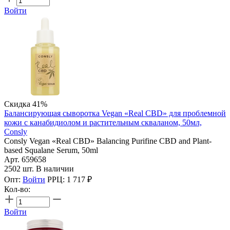
Войти
Скидка 41%
Балансирующая сыворотка Vegan «Real CBD» для проблемной
кожи с канабидиолом и растительным скваланом, 50мл,
Consly
Consly Vegan «Real CBD» Balancing Purifine CBD and Plant-
based Squalane Serum, 50ml
Арт. 659658
2502 шт. В наличии
Опт:
Войти
РРЦ:
1 717
₽
Кол-во:
Войти