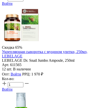
Войти
Скидка 65%
Укрепляющая сыворотка с муцином улитки, 250мл,
LEBELAGE
LEBELAGE Dr. Snail Jumbo Ampoule, 250ml
Арт. 611565
12 шт. В наличии
Опт:
Войти
РРЦ:
1 970
₽
Кол-во:
Войти