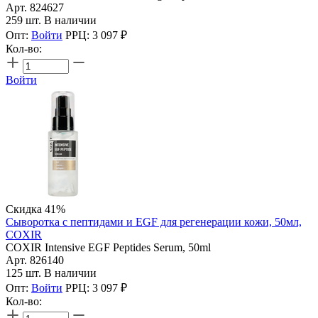
Арт. 824627
259 шт. В наличии
Опт:
Войти
РРЦ:
3 097
₽
Кол-во:
Войти
Скидка 41%
Сыворотка с пептидами и EGF для регенерации кожи, 50мл,
COXIR
COXIR Intensive EGF Peptides Serum, 50ml
Арт. 826140
125 шт. В наличии
Опт:
Войти
РРЦ:
3 097
₽
Кол-во: