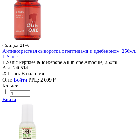
Скидка 41%
Антивозрастная сыворотка с пептидами и идебеноном, 250мл,
L.Sanic
L.Sanic Peptides & Idebenone All-in-one Ampoule, 250ml
Арт. 240514
2511 шт. В наличии
Опт:
Войти
РРЦ:
2 009
₽
Кол-во:
Войти