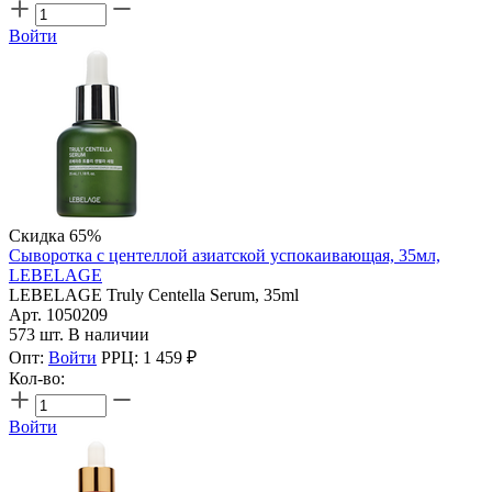
Войти
Скидка 65%
Сыворотка с центеллой азиатской успокаивающая, 35мл,
LEBELAGE
LEBELAGE Truly Centella Serum, 35ml
Арт. 1050209
573 шт. В наличии
Опт:
Войти
РРЦ:
1 459
₽
Кол-во:
Войти