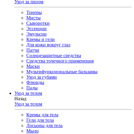
Уход за лицом
Тонеры
Мисты
Сыворотки
Эссенции
Эмульсии
Кремы и гели
Для кожи вокруг глаз
Патчи
Солнцезащитные средства
Средства точечного применения
Маски
Мультифункциональные бальзамы
Уход за губами
Флюиды
Пады
Уход за телом
Назад
Уход за телом
Кремы для тела
Гели для тела
Лосьоны для тела
Мыло