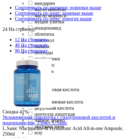
мандарин
Сортировать по времени: новинки выше
масло конопли
Сортировать по цене: дешевые выше
масло моринги
Сортировать по цене: дорогие выше
муцин улитки
ниацинамид
24 На страницу
облепиха
12 На страницу
пантенол
48 На страницу
папайя
96 На страницу
пептиды
пробиотики
прополис
ретиналь
ретинол
роза
салициловая кислота
томат
транексамовая кислота
феруловая кислота
Скидка 41%
центелла азиатская
Увлажняющая сыворотка с гиалуроновой кислотой и
чайное дерево
ниацинамидом, 250мл, L.Sanic
экстракт личи
L.Sanic Niacinamide & Hyaluronic Acid All-in-one Ampoule,
юзу
250ml