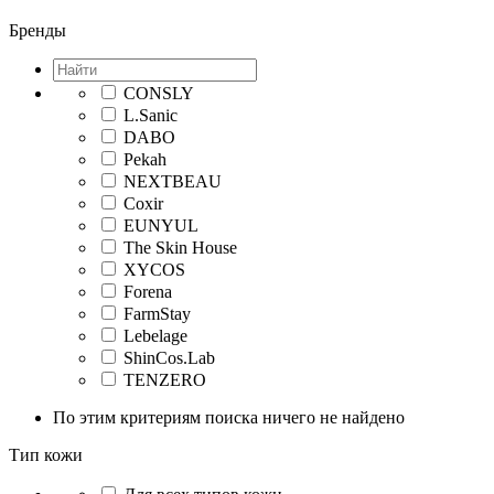
Бренды
CONSLY
L.Sanic
DABO
Pekah
NEXTBEAU
Coxir
EUNYUL
The Skin House
XYCOS
Forena
FarmStay
Lebelage
ShinCos.Lab
TENZERO
По этим критериям поиска ничего не найдено
Тип кожи