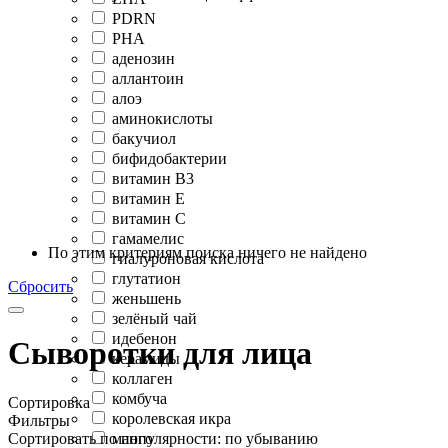
PDRN
PHA
аденозин
аллантоин
алоэ
аминокислоты
бакучиол
бифидобактерии
витамин B3
витамин Е
витамин С
гамамелис
По этим критериям поиска ничего не найдено
гиалуроновая кислота
глутатион
Сбросить
женьшень
зелёный чай
идебенон
Сыворотки для лица
керамиды
коллаген
комбуча
Сортировка
королевская икра
Фильтры
Сортировать по популярности: по убыванию
манго