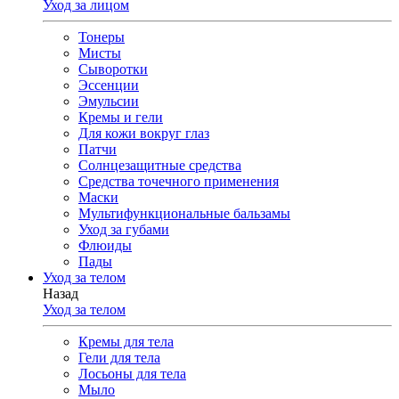
Уход за лицом
Тонеры
Мисты
Сыворотки
Эссенции
Эмульсии
Кремы и гели
Для кожи вокруг глаз
Патчи
Солнцезащитные средства
Средства точечного применения
Маски
Мультифункциональные бальзамы
Уход за губами
Флюиды
Пады
Уход за телом
Назад
Уход за телом
Кремы для тела
Гели для тела
Лосьоны для тела
Мыло