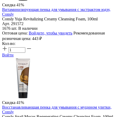
Скидка 41%
Витаминизирующая пенка для умывания с экстрактом юдзу,
Consly
Consly Yuja Revitalizing Creamy Cleansing Foam, 100ml
Арт. 291572
1676 шт. В наличии
Оптовая цена:
Войдите, чтобы увидеть
Рекомендованная
розничная цена:
443
₽
Кол-во:
Войти
Скидка 41%
Восстанавливающая пенка для умывания с муцином улитки,
Consly
Consly Snail Mucus Regenerating Creamy Cleansing Foam, 100ml