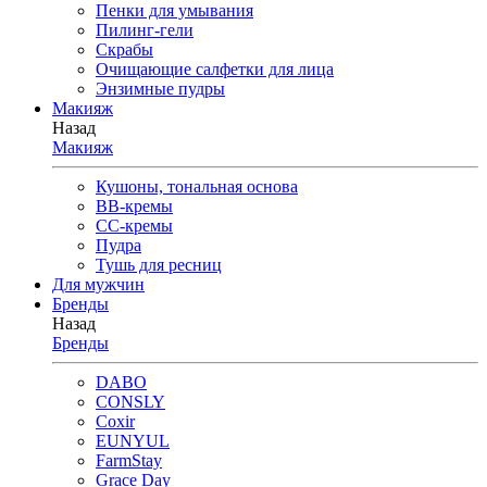
Пенки для умывания
Пилинг-гели
Скрабы
Очищающие салфетки для лица
Энзимные пудры
Макияж
Назад
Макияж
Кушоны, тональная основа
BB-кремы
CC-кремы
Пудра
Тушь для ресниц
Для мужчин
Бренды
Назад
Бренды
DABO
CONSLY
Coxir
EUNYUL
FarmStay
Grace Day