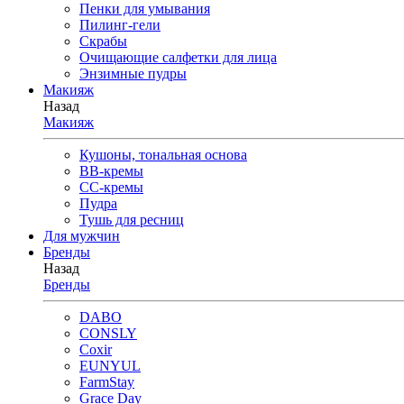
Пенки для умывания
Пилинг-гели
Скрабы
Очищающие салфетки для лица
Энзимные пудры
Макияж
Назад
Макияж
Кушоны, тональная основа
BB-кремы
CC-кремы
Пудра
Тушь для ресниц
Для мужчин
Бренды
Назад
Бренды
DABO
CONSLY
Coxir
EUNYUL
FarmStay
Grace Day