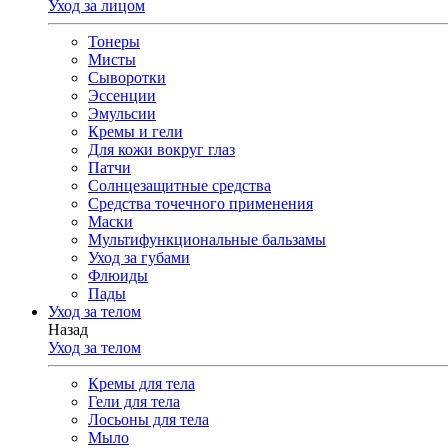
Уход за лицом
Тонеры
Мисты
Сыворотки
Эссенции
Эмульсии
Кремы и гели
Для кожи вокруг глаз
Патчи
Солнцезащитные средства
Средства точечного применения
Маски
Мультифункциональные бальзамы
Уход за губами
Флюиды
Пады
Уход за телом
Назад
Уход за телом
Кремы для тела
Гели для тела
Лосьоны для тела
Мыло